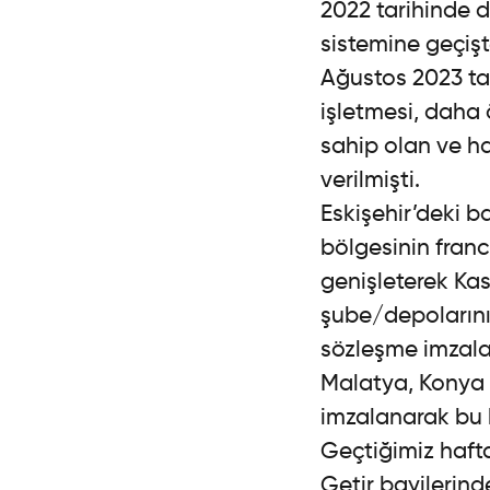
2022 tarihinde d
sistemine geçişt
Ağustos 2023 tar
işletmesi, daha 
sahip olan ve ha
verilmişti.
Eskişehir’deki b
bölgesinin franc
genişleterek Ka
şube/depolarını
sözleşme imzalam
Malatya, Konya v
imzalanarak bu b
Geçtiğimiz hafta
Getir bayilerinde