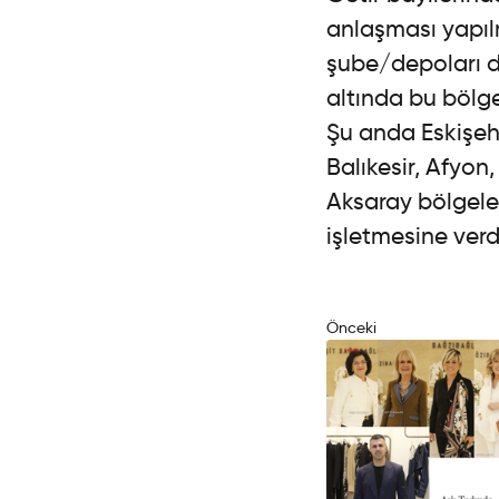
anlaşması yapılm
şube/depoları da
altında bu bölg
Şu anda Eskişehi
Balıkesir, Afyon
Aksaray bölgele
işletmesine verd
Önceki