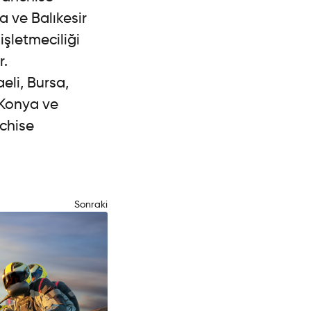
 ve Balıkesir
işletmeciliği
r.
eli, Bursa,
 Konya ve
chise
Sonraki