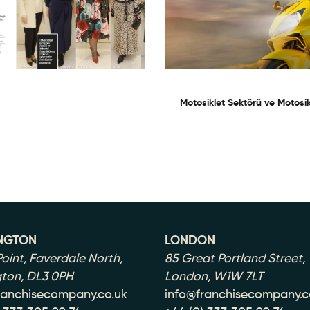
Motosiklet Sektörü ve Motosik
NGTON
LONDON
oint, Faverdale North,
85 Great Portland Street,
gton, DL3 0PH
London, W1W 7LT
ranchisecompany.co.uk
info@franchisecompany.c