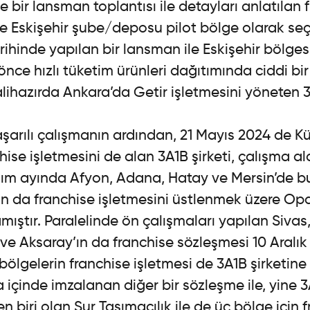
e bir lansman toplantısı ile detayları anlatılan 
e Eskişehir şube/deposu pilot bölge olarak seçi
ihinde yapılan bir lansman ile Eskişehir bölges
önce hızlı tüketim ürünleri dağıtımında ciddi bi
lihazırda Ankara’da Getir işletmesini yöneten 
aşarılı çalışmanın ardından, 21 Mayıs 2024 de 
hise işletmesini de alan 3A1B şirketi, çalışma al
sım ayında Afyon, Adana, Hatay ve Mersin’de b
n da franchise işletmesini üstlenmek üzere Opa
ıştır. Paralelinde ön çalışmaları yapılan Sivas,
e Aksaray’ın da franchise sözleşmesi 10 Aralık
ölgelerin franchise işletmesi de 3A1B şirketine v
 içinde imzalanan diğer bir sözleşme ile, yine 3A
n biri olan Sur Taşımacılık ile de üç bölge için 