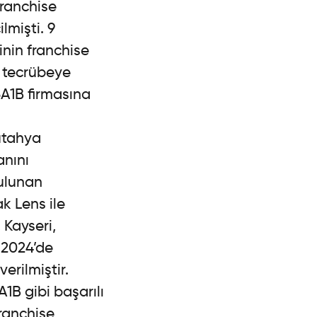
franchise
lmişti. 9
inin franchise
r tecrübeye
3A1B firmasına
Kütahya
anını
ulunan
k Lens ile
 Kayseri,
 2024’de
erilmiştir.
1B gibi başarılı
franchise