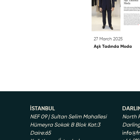
27 March 2025
Aşk Tadında Moda
İSTANBUL
DARLI
NEF 09 | Sultan Selim Mahallesi
North P
Hümeyra Sokak B Blok Kat:3
Darlin
Daire:65
info@f