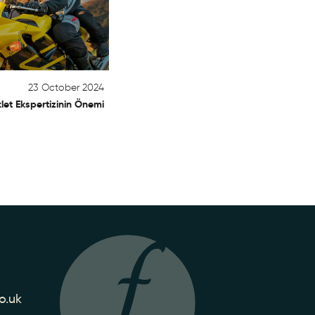
23 October 2024
let Ekspertizinin Önemi
o.uk