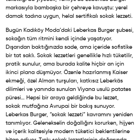
markasıyla bambaşka bir çehreye kavuştu: yerel
damak tadına uygun, helal sertifikalı sokak lezzeti.
Bugün Kadıköy Moda’daki Leberkas Burger şubesi,
sokağın tüm ritmini kendi içinde yaşatıyor.
Dışarıdan baktığınızda sade, ama içeride sofistike
bir tat saklı. Sokak lezzetleri genellikle hızlı tüketilir,
pratik sunulur, ama burada kalite hiçbir an için
ikinci plana düşmüyor. Özenle hazırlanmış Kaiser
ekmeği, özel Alman turşuları, katkısız Leberkäs
dilimleri ve yanında sunulan Viyana usulü patates
püresi… Hepsi bir araya geldiğinde bu lezzet,
sokak mutfağına Avrupai bir bakış sunuyor.
Leberkas Burger, “sokak lezzeti” kavramını yeniden
tanımlıyor. Gelenekselin doğallığını korurken, hijyen
ve içerik kalitesiyle modern tüketici beklentilerine
hitap ediyor. Tıpkı sokak lezzetlerinin doğasında