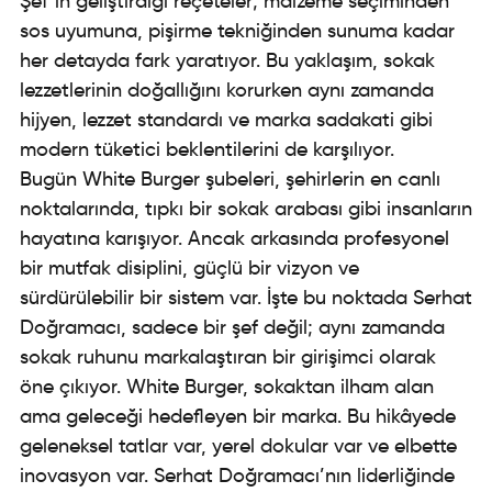
Şef’in geliştirdiği reçeteler; malzeme seçiminden
sos uyumuna, pişirme tekniğinden sunuma kadar
her detayda fark yaratıyor. Bu yaklaşım, sokak
lezzetlerinin doğallığını korurken aynı zamanda
hijyen, lezzet standardı ve marka sadakati gibi
modern tüketici beklentilerini de karşılıyor.
Bugün White Burger şubeleri, şehirlerin en canlı
noktalarında, tıpkı bir sokak arabası gibi insanların
hayatına karışıyor. Ancak arkasında profesyonel
bir mutfak disiplini, güçlü bir vizyon ve
sürdürülebilir bir sistem var. İşte bu noktada Serhat
Doğramacı, sadece bir şef değil; aynı zamanda
sokak ruhunu markalaştıran bir girişimci olarak
öne çıkıyor. White Burger, sokaktan ilham alan
ama geleceği hedefleyen bir marka. Bu hikâyede
geleneksel tatlar var, yerel dokular var ve elbette
inovasyon var. Serhat Doğramacı’nın liderliğinde