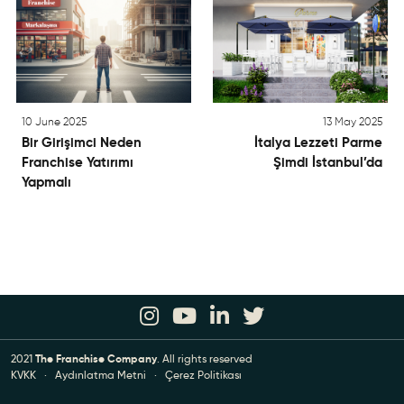
10 June 2025
13 May 2025
Bir Girişimci Neden
İtalya Lezzeti Parme
Franchise Yatırımı
Şimdi İstanbul’da
Yapmalı
2021
The Franchise Company
. All rights reserved
KVKK
·
Aydınlatma Metni
·
Çerez Politikası