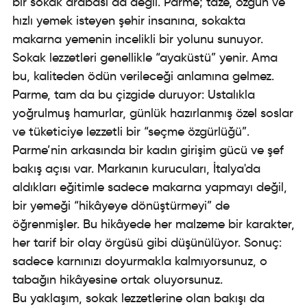
bir sokak arabası da değil. Parme; taze, özgün ve
hızlı yemek isteyen şehir insanına, sokakta
makarna yemenin incelikli bir yolunu sunuyor.
Sokak lezzetleri genellikle “ayaküstü” yenir. Ama
bu, kaliteden ödün verileceği anlamına gelmez.
Parme, tam da bu çizgide duruyor: Ustalıkla
yoğrulmuş hamurlar, günlük hazırlanmış özel soslar
ve tüketiciye lezzetli bir “seçme özgürlüğü”.
Parme’nin arkasında bir kadın girişim gücü ve şef
bakış açısı var. Markanın kurucuları, İtalya'da
aldıkları eğitimle sadece makarna yapmayı değil,
bir yemeği “hikâyeye dönüştürmeyi” de
öğrenmişler. Bu hikâyede her malzeme bir karakter,
her tarif bir olay örgüsü gibi düşünülüyor. Sonuç:
sadece karnınızı doyurmakla kalmıyorsunuz, o
tabağın hikâyesine ortak oluyorsunuz.
Bu yaklaşım, sokak lezzetlerine olan bakışı da