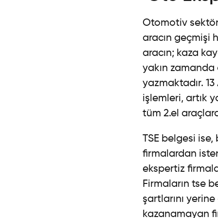
Otomotiv sektörü
aracın geçmişi h
aracın; kaza kay
yakın zamanda al
yazmaktadır. 13 
işlemleri, artık
tüm 2.el araçlar
TSE belgesi ise,
firmalardan iste
ekspertiz firmal
Firmaların tse b
şartlarını yerin
kazanamayan fir