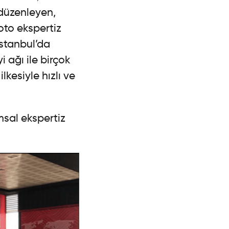
 düzenleyen,
oto ekspertiz
İstanbul’da
ağı ile birçok
lkesiyle hızlı ve
msal ekspertiz