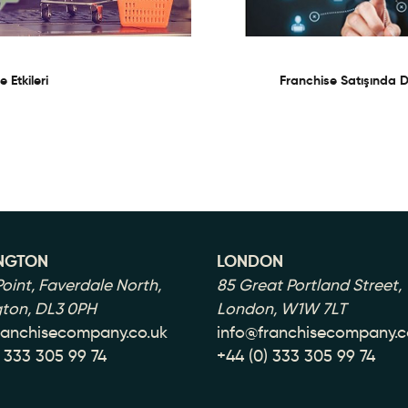
 Etkileri
Franchise Satışında 
NGTON
LONDON
oint, Faverdale North,
85 Great Portland Street,
gton, DL3 0PH
London, W1W 7LT
ranchisecompany.co.uk
info@franchisecompany.c
) 333 305 99 74
+44 (0) 333 305 99 74