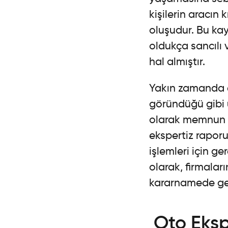
kişilerin aracın 
oluşudur. Bu kayg
oldukça sancılı 
hal almıştır.
Yakın zamanda çı
göründüğü gibi uz
olarak memnun ka
ekspertiz rapor
işlemleri için g
olarak, firmalar
kararnamede ge
Oto Eksp