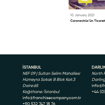
10 January 2021
Coronavirüs’ün Ticarete
İSTANBUL
DARLI
NEF 09 | Sultan Selim Mahallesi
North P
Hümeyra Sokak B Blok Kat:3
Darlin
Daire:65
info@f
Kağıthane/İstanbul
+44 (0
info@franchisecompany.com.tr
+90 532 747 18 76