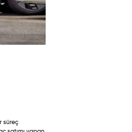
r süreç
aç satımı yapan