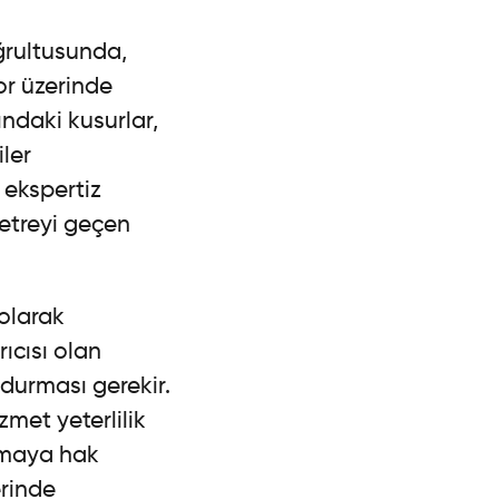
ğrultusunda,
or üzerinde
ındaki kusurlar,
ler
 ekspertiz
metreyi geçen
 olarak
ıcısı olan
ndurması gerekir.
met yeterlilik
almaya hak
erinde