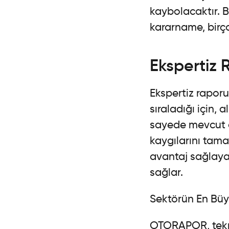
kaybolacaktır. 
kararname, birço
Ekspertiz 
Ekspertiz raporu
sıraladığı için, 
sayede mevcut ar
kaygılarını tam
avantaj sağlayara
sağlar.
Sektörün En Büy
OTORAPOR, teknik