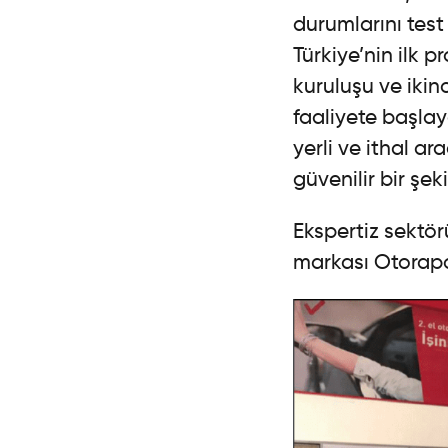
durumlarını tes
Türkiye’nin ilk 
kuruluşu ve ikin
faaliyete başla
yerli ve ithal ar
güvenilir bir şek
Ekspertiz sektö
markası Otorapor