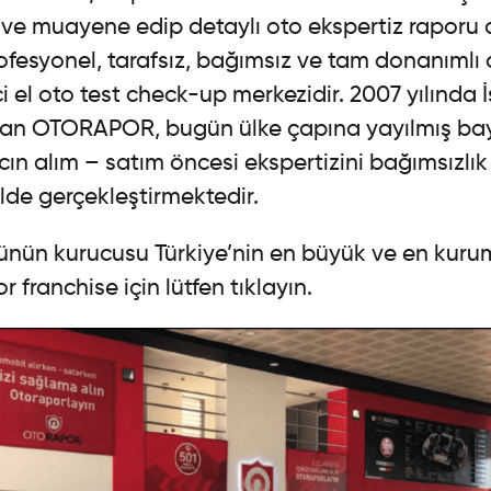
t ve muayene edip detaylı oto ekspertiz raporu
profesyonel, tarafsız, bağımsız ve tam donanımlı 
ci el oto test check-up merkezidir. 2007 yılında 
yan OTORAPOR, bugün ülke çapına yayılmış bayi 
acın alım – satım öncesi ekspertizini bağımsızlık i
ilde gerçekleştirmektedir.
rünün kurucusu Türkiye’nin en büyük ve en kuru
 franchise için lütfen
tıklayın.