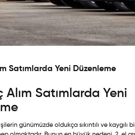
lım Satımlarda Yeni Düzenleme
ç Alım Satımlarda Yeni
eme
kişilerin günümüzde oldukça sıkıntılı ve kaygılı bi
p olmaktadır. Bunun en büyük nedeni, 2. el ar