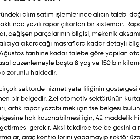
ndeki alım satım işlemlerinde alıcın talebi do
akkında yazılı rapor çıkartan bir sistemdir. Rap
dı, değişen parçalarının bilgisi, mekanik aksam
ıcıya çıkaracağı masraflara kadar detaylı bilgi
Ağustos tarihine kadar talebe göre yapılan oto
 yasal düzenlemeyle başta 8 yaş ve 150 bin kilo
da zorunlu haldedir.
 birçok sektörde hizmet yeterliliğinin göstergesi
nen bir belgedir. 2.el otomotiv sektörünün kurtar
arı, artık rapor yazabilmek için tse belgesi bulu
elgesine hak kazanabilmesi için, 42 maddelik hiz
e getirmesi gerekir. Aksi takdirde tse belgesini 
malar, araç kontrollerini yapamayıp sektör üz