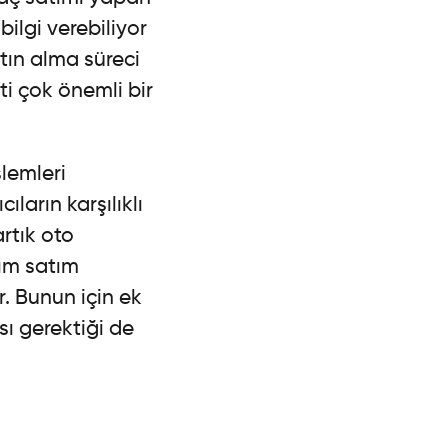
bilgi verebiliyor
atın alma süreci
i çok önemli bir
lemleri
ların karşılıklı
rtık oto
ım satım
r. Bunun için ek
sı gerektiği de