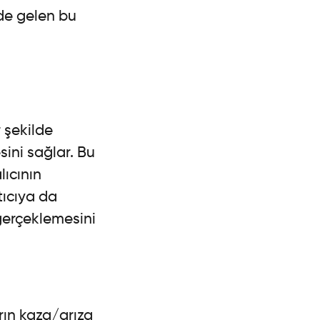
de gelen bu
r şekilde
sini sağlar. Bu
lıcının
ıcıya da
 gerçeklemesini
rın kaza/arıza