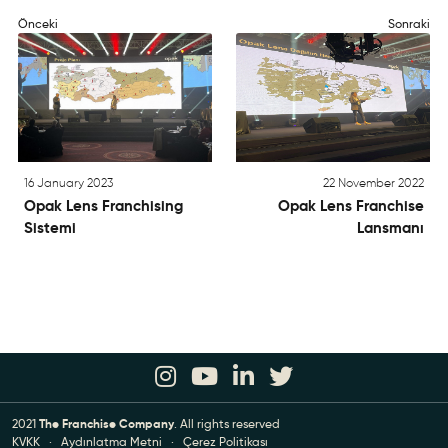
Önceki
Sonraki
16 January 2023
22 November 2022
Opak Lens Franchising
Opak Lens Franchise
Sistemi
Lansmanı
2021
The Franchise Company
. All rights reserved
KVKK
·
Aydınlatma Metni
·
Çerez Politikası