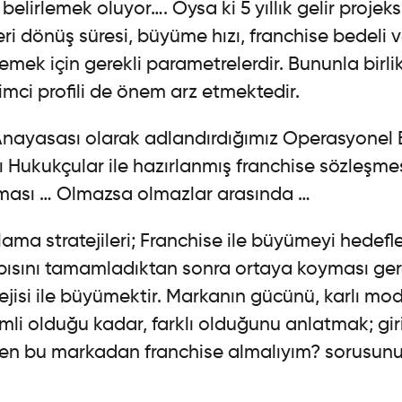
belirlemek oluyor…. Oysa ki 5 yıllık gelir projek
eri dönüş süresi, büyüme hızı, franchise bedeli v
rlemek için gerekli parametrelerdir. Bununla birl
şimci profili de önem arz etmektedir.
nayasası olarak adlandırdığımız Operasyonel E
Hukukçular ile hazırlanmış franchise sözleşmes
ması … Olmazsa olmazlar arasında …
ama stratejileri; Franchise ile büyümeyi hedefl
pısını tamamladıktan sonra ortaya koyması ge
ejisi ile büyümektir. Markanın gücünü, karlı mo
li olduğu kadar, farklı olduğunu anlatmak; gir
en bu markadan franchise almalıyım? sorusun