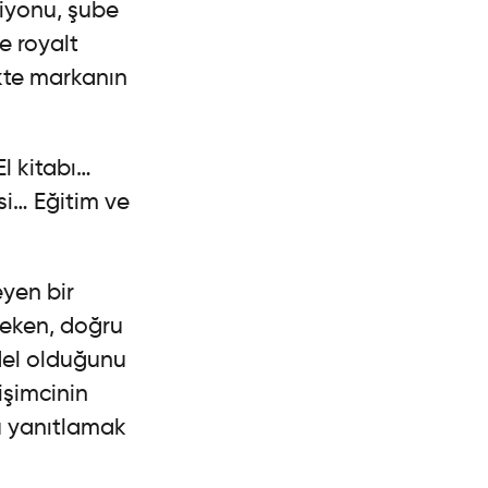
siyonu, şube
e royalt
ikte markanın
l kitabı…
i… Eğitim ve
eyen bir
reken, doğru
del olduğunu
işimcinin
u yanıtlamak