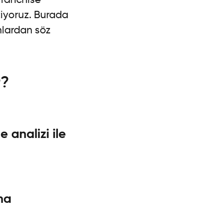
tiyoruz. Burada
nlardan söz
r?
 analizi ile
ma