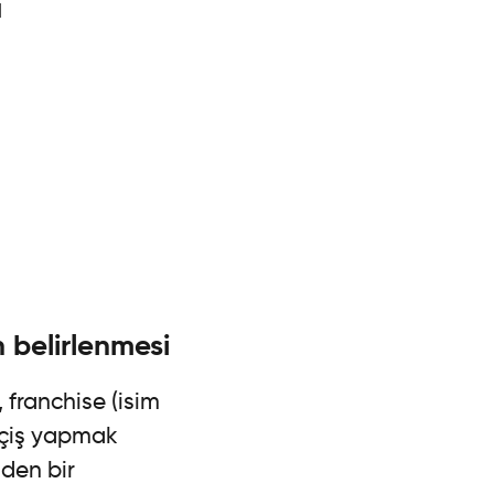
a
n belirlenmesi
 franchise (isim
eçiş yapmak
nden bir