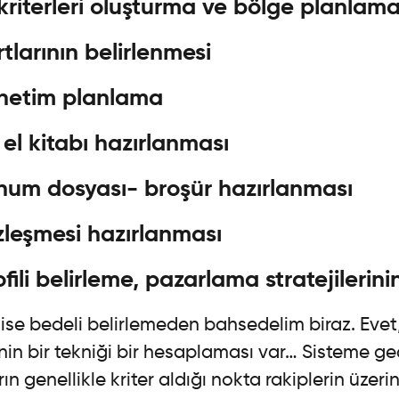
kriterleri oluşturma ve bölge planlam
larının belirlenmesi
enetim planlama
el kitabı hazırlanması
num dosyası- broşür hazırlanması
zleşmesi hazırlanması
fili belirleme, pazarlama stratejilerini
ise bedeli belirlemeden bahsedelim biraz. Evet,
enin bir tekniği bir hesaplaması var… Sisteme g
n genellikle kriter aldığı nokta rakiplerin üzeri