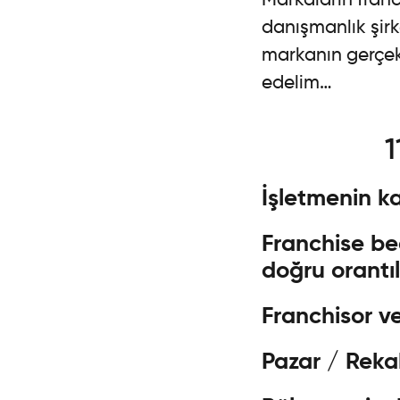
danışmanlık şirk
markanın gerçek
edelim…
1
İşletmenin ka
Franchise bed
doğru orantıl
Franchisor ve
Pazar / Rek