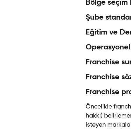
Bölge seçim 
Şube standart
Eğitim ve D
Operasyonel 
Franchise su
Franchise sö
Franchise pro
Öncelikle franch
hakkı) belirlem
isteyen markaları