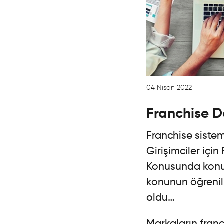
04 Nisan 2022
Franchise D
Franchise sistem
Girişimciler için
Konusunda konun
konunun öğrenilm
oldu…
Markaların fran