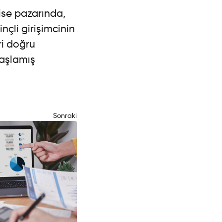
ise pazarında,
inçli girişimcinin
ri doğru
aşlamış
Sonraki