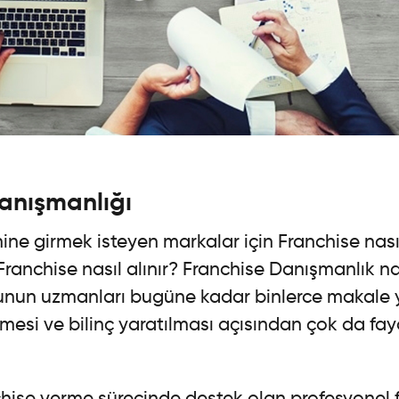
anışmanlığı
ine girmek isteyen markalar için Franchise nasıl 
 Franchise nasıl alınır? Franchise Danışmanlık nas
un uzmanları bugüne kadar binlerce makale y
esi ve bilinç yaratılması açısından çok da fayd
chise verme sürecinde destek olan profesyonel 