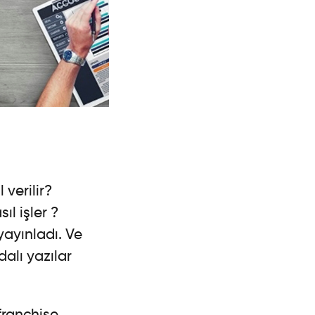
verilir?
ıl işler ?
ayınladı. Ve
alı yazılar
franchise