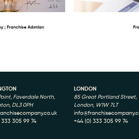
 ; Franchise Adımları
Fr
NGTON
LONDON
oint, Faverdale North,
85 Great Portland Street,
gton, DL3 0PH
London, W1W 7LT
ranchisecompany.co.uk
info@franchisecompany.c
) 333 305 99 74
+44 (0) 333 305 99 74