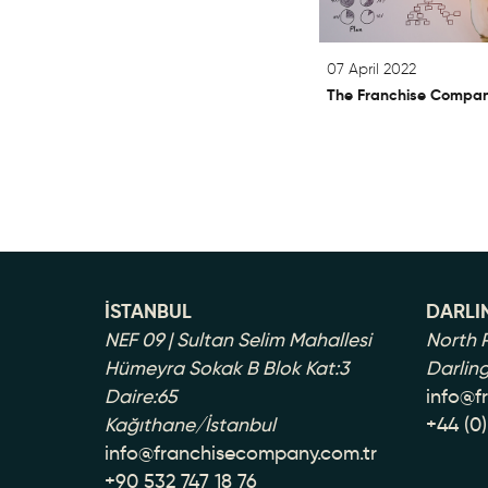
07 April 2022
The Franchise Company
İSTANBUL
DARLI
NEF 09 | Sultan Selim Mahallesi
North P
Hümeyra Sokak B Blok Kat:3
Darlin
Daire:65
info@f
Kağıthane/İstanbul
+44 (0
info@franchisecompany.com.tr
+90 532 747 18 76