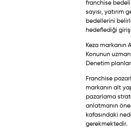
franchise bedeli 
sayısı, yatırım g
bedellerini beli
hedeflediği giri
Keza markanın A
Konunun uzmanı 
Denetim planla
Franchise pazarl
markanın alt ya
pazarlama strat
anlatmanın önem
kafasındaki ned
gerekmektedir.