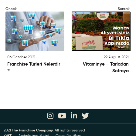
Önceki
Sonraki
06 October 2021
22 August 2021
Franchise Türleri Nelerdir
Vitaminye – Tarladan
?
Sofraya
2021
The Franchise Company
. All rights reserved
KVKK
·
Aydınlatma Metni
·
Çerez Politikası