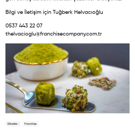
Bilgi ve İletişim için Tuğberk Helvacıoğlu
0537 443 22 07
thelvacioglu@franchisecompany.com.tr
Etiketler :
Franchise