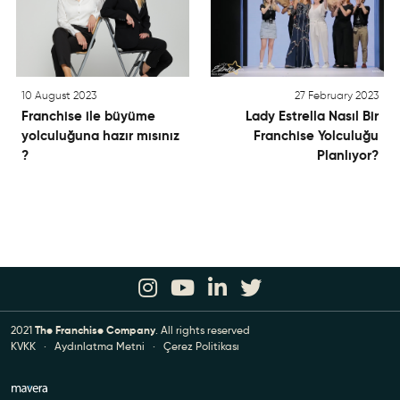
10 August 2023
27 February 2023
Franchise ile büyüme
Lady Estrella Nasıl Bir
yolculuğuna hazır mısınız
Franchise Yolculuğu
?
Planlıyor?
2021
The Franchise Company
. All rights reserved
KVKK
·
Aydınlatma Metni
·
Çerez Politikası