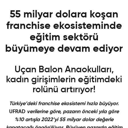
55 milyar dolara koşan
franchise ekosisteminde
eğitim sekt
ö
rü
büyümeye devam ediyor
Uçan Balon Anaokulları
,
kadın girişimlerin eğitimdeki
rolünü artırıyor!
Türkiye
’
deki franchise ekosistemi hızla büyüyor.
UFRAD
verilerine g
ö
re, pazarın
ö
nceki yı
la g
ö
re
%10 artışla 2022
’
yi 55 milyar dolar değerle
kapatacağı öng
ö
rülüyor. Büyüyen pazarda eğitim