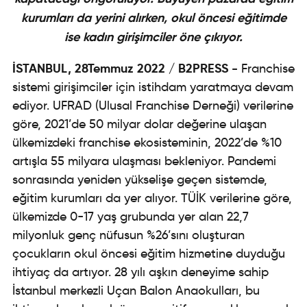
kurumları da yerini alırken, okul
ö
ncesi eğitimde
ise kadın girişimciler
ö
ne çıkıyor.
İSTANBUL, 28Temmuz 2022
/ B2PRESS
-
Franchise
sistemi girişimciler için istihdam yaratmaya devam
ediyor. UFRAD (Ulusal Franchise Derneği) verilerine
göre, 2021’de 50 milyar dolar değerine ulaşan
ülkemizdeki franchise ekosisteminin, 2022’de %10
artışla 55 milyara ulaşması bekleniyor. Pandemi
sonrasında yeniden yükselişe geçen sistemde,
eğitim kurumları da yer alıyor. TÜİK verilerine göre,
ülkemizde 0-17 yaş grubunda yer alan 22,7
milyonluk genç nüfusun %26’sını oluşturan
çocukların okul öncesi eğitim hizmetine duyduğu
ihtiyaç da artıyor. 28 yılı aşkın deneyime sahip
İstanbul merkezli Uçan Balon Anaokulları, bu