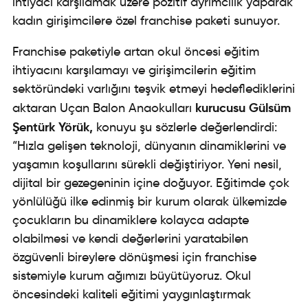
ihtiyacı karşılamak üzere pozitif ayrımcılık yaparak
kadın girişimcilere özel franchise paketi sunuyor.
Franchise paketiyle artan okul öncesi eğitim
ihtiyacını karşılamayı ve girişimcilerin eğitim
sektöründeki varlığını teşvik etmeyi hedeflediklerini
kurucusu Gülsüm
aktaran Uçan Balon Anaokulları
Şentürk Yörük
,
konuyu şu sözlerle değerlendirdi:
“Hızla gelişen teknoloji, dünyanın dinamiklerini ve
yaşamın koşullarını sürekli değiştiriyor. Yeni nesil,
dijital bir gezegeninin içine doğuyor. Eğitimde çok
yönlülüğü ilke edinmiş bir kurum olarak ülkemizde
çocukların bu dinamiklere kolayca adapte
olabilmesi ve kendi değerlerini yaratabilen
özgüvenli bireylere dönüşmesi için
franchise
sistemiyle
kurum ağımızı büyütüyoruz. Okul
öncesindeki kaliteli eğitimi yaygınlaştırmak